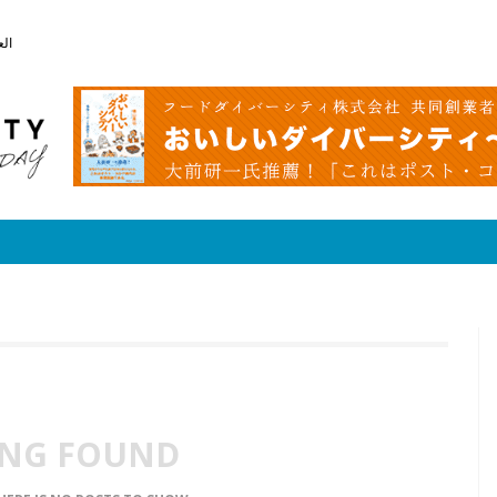
الع
NG FOUND