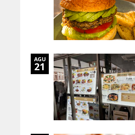
AGU
21