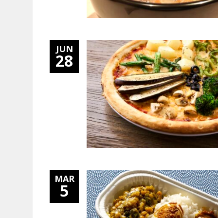
JUN
28
MAR
5