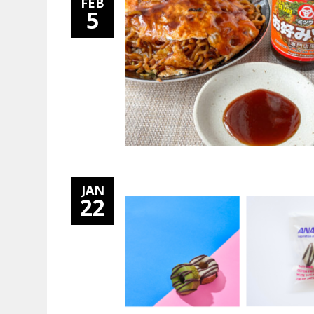
FEB
5
JAN
22