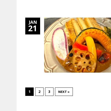
JAN
21
1
2
3
NEXT »