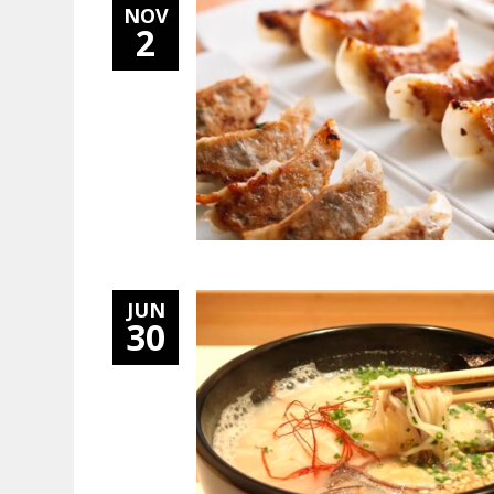
NOV
2
JUN
30