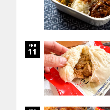
FEB
11