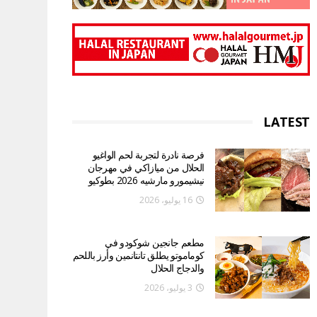
LATEST
فرصة نادرة لتجربة لحم الواغيو
الحلال من ميازاكي في مهرجان
نيشيمورو مارشيه 2026 بطوكيو
16 يوليو، 2026
مطعم جانجين شوكودو في
كوماموتو يطلق تانتانمين وأرز باللحم
والدجاج الحلال
3 يوليو، 2026