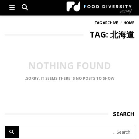
Menu
TAG ARCHIVE
HOME
TAG: 北海道
NOTHING FOUND
SORRY, IT SEEMS THERE IS NO POSTS TO SHOW.
SEARCH