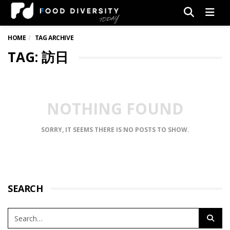
Men
HOME
TAG ARCHIVE
TAG: 訪日
NOTHING FOUND
SORRY, IT SEEMS THERE IS NO POSTS TO SHOW.
SEARCH