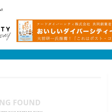
الع
NG FOUND