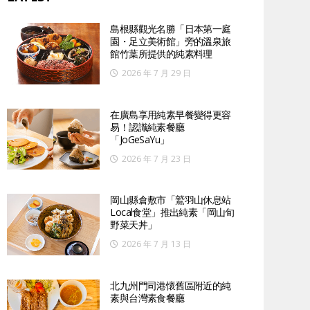
島根縣觀光名勝「日本第一庭
園・足立美術館」旁的溫泉旅
館竹葉所提供的純素料理
2026 年 7 月 29 日
在廣島享用純素早餐變得更容
易！認識純素餐廳
「JoGeSaYu」
2026 年 7 月 23 日
岡山縣倉敷市「鷲羽山休息站
Local食堂」推出純素「岡山旬
野菜天丼」
2026 年 7 月 13 日
北九州門司港懷舊區附近的純
素與台灣素食餐廳