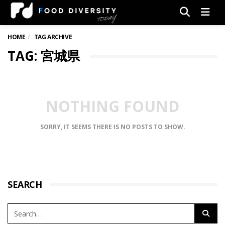
Men
HOME
TAG ARCHIVE
TAG: 宮城県
NOTHING FOUND
SORRY, IT SEEMS THERE IS NO POSTS TO SHOW.
SEARCH