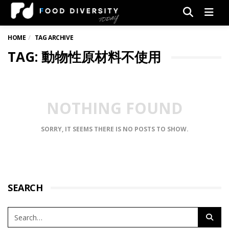
Men
HOME
TAG ARCHIVE
TAG: 動物性原材料不使用
NOTHING FOUND
SORRY, IT SEEMS THERE IS NO POSTS TO SHOW.
SEARCH