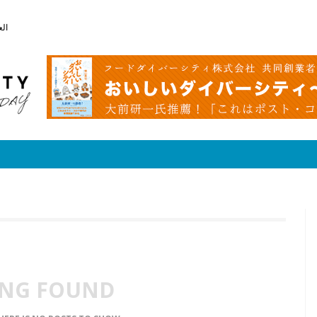
الع
NG FOUND