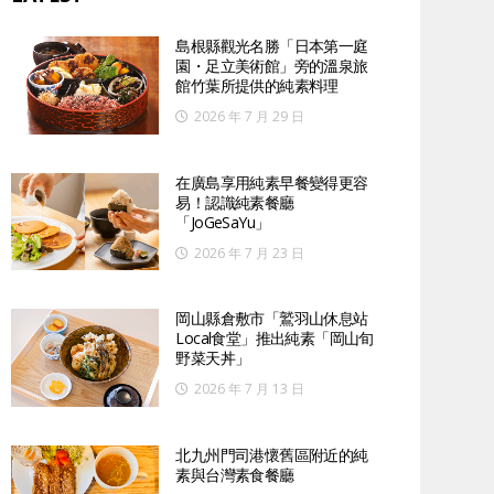
島根縣觀光名勝「日本第一庭
園・足立美術館」旁的溫泉旅
館竹葉所提供的純素料理
2026 年 7 月 29 日
在廣島享用純素早餐變得更容
易！認識純素餐廳
「JoGeSaYu」
2026 年 7 月 23 日
岡山縣倉敷市「鷲羽山休息站
Local食堂」推出純素「岡山旬
野菜天丼」
2026 年 7 月 13 日
北九州門司港懷舊區附近的純
素與台灣素食餐廳