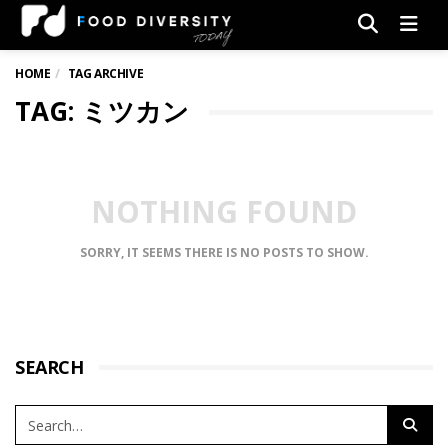
Men
HOME
TAG ARCHIVE
TAG: ミツカン
NOTHING FOUND
SORRY, IT SEEMS THERE IS NO POSTS TO SHOW.
SEARCH