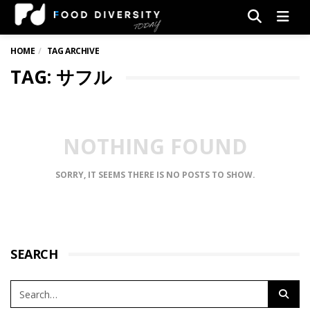
Men
HOME
TAG ARCHIVE
TAG: サフル
NOTHING FOUND
SORRY, IT SEEMS THERE IS NO POSTS TO SHOW.
SEARCH