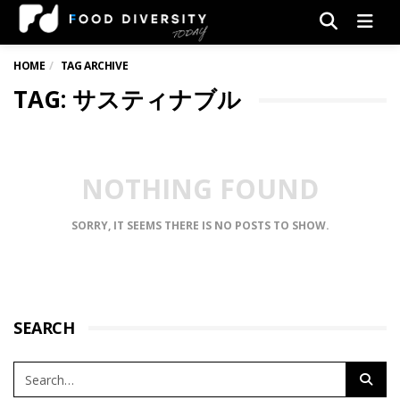
Men
HOME
TAG ARCHIVE
TAG: サスティナブル
NOTHING FOUND
SORRY, IT SEEMS THERE IS NO POSTS TO SHOW.
SEARCH