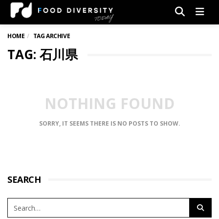
Men
HOME
TAG ARCHIVE
TAG: 石川県
NOTHING FOUND
SORRY, IT SEEMS THERE IS NO POSTS TO SHOW.
SEARCH