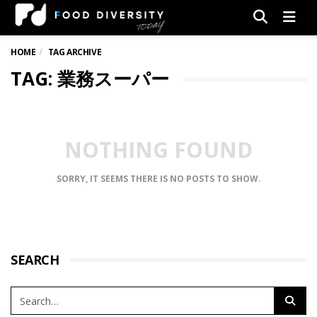
Men
HOME
TAG ARCHIVE
TAG: 業務スーパー
NOTHING FOUND
SORRY, IT SEEMS THERE IS NO POSTS TO SHOW.
SEARCH