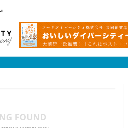
الع
NG FOUND