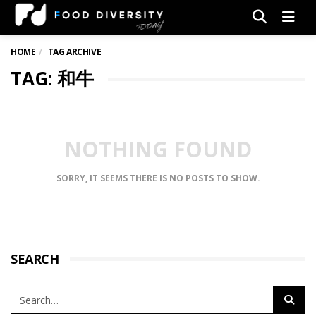
Men
HOME
TAG ARCHIVE
TAG: 和牛
NOTHING FOUND
SORRY, IT SEEMS THERE IS NO POSTS TO SHOW.
SEARCH