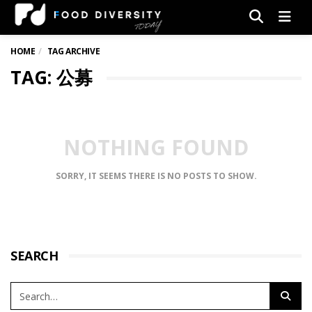
Men
HOME
TAG ARCHIVE
TAG: 公募
NOTHING FOUND
SORRY, IT SEEMS THERE IS NO POSTS TO SHOW.
SEARCH