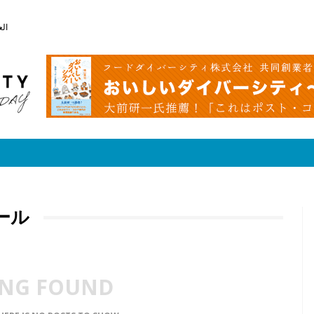
الع
ール
NG FOUND