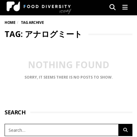
Men
HOME
TAG ARCHIVE
TAG: アナログミート
NOTHING FOUND
SORRY, IT SEEMS THERE IS NO POSTS TO SHOW.
SEARCH