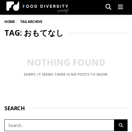
Men
HOME
TAG ARCHIVE
TAG: おもてなし
NOTHING FOUND
SORRY, IT SEEMS THERE IS NO POSTS TO SHOW.
SEARCH