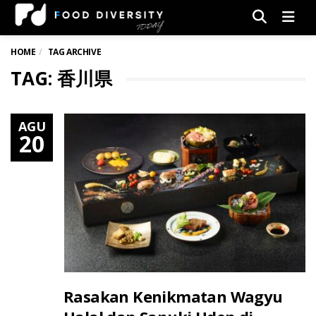
Men
HOME
TAG ARCHIVE
TAG: 香川県
AGU
20
Rasakan Kenikmatan Wagyu