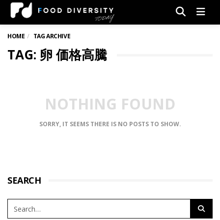
Men
HOME
TAG ARCHIVE
TAG: 卵 価格高騰
NOTHING FOUND
SORRY, IT SEEMS THERE IS NO POSTS TO SHOW.
SEARCH