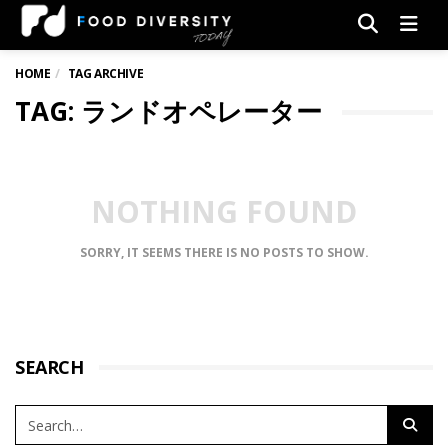
Men
HOME
TAG ARCHIVE
TAG: ランドオペレーター
NOTHING FOUND
SORRY, IT SEEMS THERE IS NO POSTS TO SHOW.
SEARCH