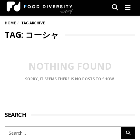
Men
HOME
TAG ARCHIVE
TAG: コーシャ
NOTHING FOUND
SORRY, IT SEEMS THERE IS NO POSTS TO SHOW.
SEARCH