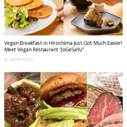
Vegan Breakfast in Hiroshima Just Got Much Easier!
Meet Vegan Restaurant “JoGeSaYu”
2026年7月23日