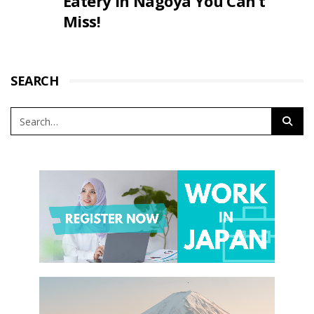
Eatery in Nagoya You Can’t
Miss!
SEARCH