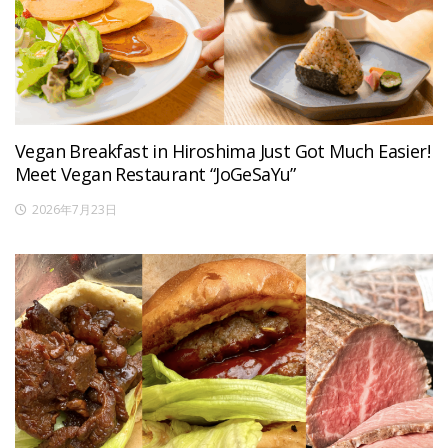
Vegan Breakfast in Hiroshima Just Got Much Easier!
Meet Vegan Restaurant “JoGeSaYu”
2026年7月23日