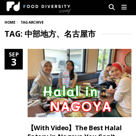
Men
HOME
TAG ARCHIVE
TAG: 中部地方、名古屋市
SEP
3
【With Video】The Best Halal