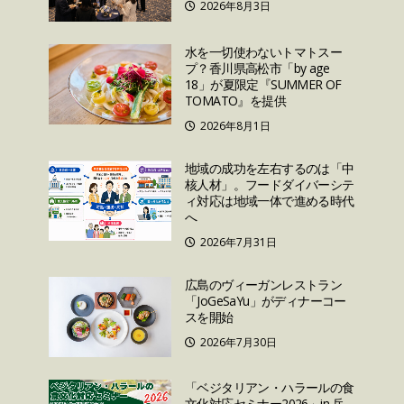
2026年8月3日
水を一切使わないトマトスー
プ？香川県高松市「by age
18」が夏限定『SUMMER OF
TOMATO』を提供
2026年8月1日
地域の成功を左右するのは「中
核人材」。フードダイバーシテ
ィ対応は地域一体で進める時代
へ
2026年7月31日
広島のヴィーガンレストラン
「JoGeSaYu」がディナーコー
スを開始
2026年7月30日
「ベジタリアン・ハラールの食
文化対応セミナー2026」in 兵