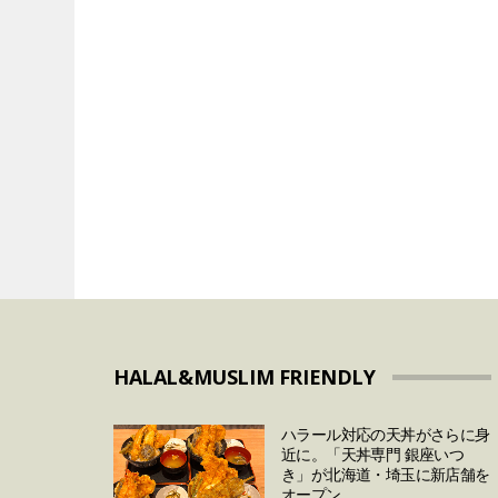
VEGAN&VEGETARIAN
VEGETARIAN
「卵の価格高騰」は
代替肉メーカーの
まで続く？今後の予
とめ
対策について
HALAL&MUSLIM FRIENDLY
ハラール対応の天丼がさらに身
近に。「天丼専門 銀座いつ
き」が北海道・埼玉に新店舗を
オープン