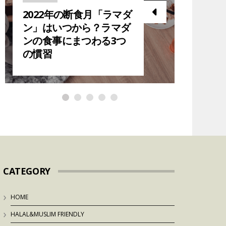
2022年の断食月「ラマダ
2023
ン」はいつから？ラマダ
ら？在
ンの食事にまつわる3つ
ダン中
の慣習
紹介！
CATEGORY
HOME
HALAL&MUSLIM FRIENDLY