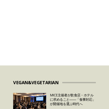
2024年のラマダンはいつ
いつ
から？ラマダンに関して
測と
日本人が知っておきたい
7つのこととは？
VEGAN&VEGETARIAN
MICE主催者が飲食店・ホテル
に求めること――「食事対応」
が開催地を選ぶ時代へ