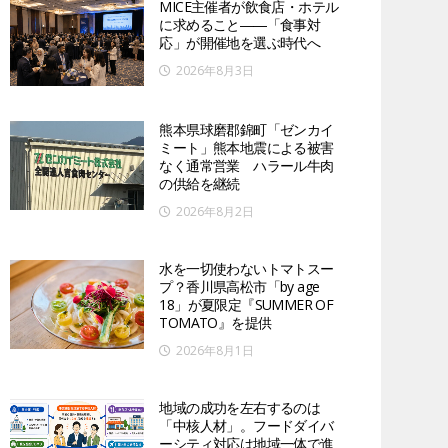
MICE主催者が飲食店・ホテル
に求めること――「食事対
応」が開催地を選ぶ時代へ
2026年8月3日
熊本県球磨郡錦町「ゼンカイ
ミート」熊本地震による被害
なく通常営業 ハラール牛肉
の供給を継続
2026年8月2日
水を一切使わないトマトスー
プ？香川県高松市「by age
18」が夏限定『SUMMER OF
TOMATO』を提供
2026年8月1日
地域の成功を左右するのは
「中核人材」。フードダイバ
ーシティ対応は地域一体で進