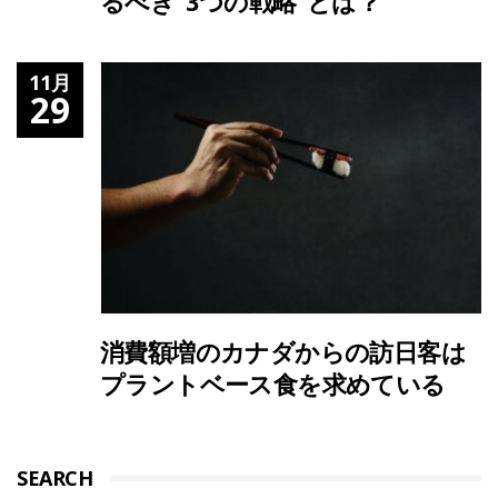
るべき“3つの戦略”とは？
11月
29
消費額増のカナダからの訪日客は
プラントベース食を求めている
SEARCH