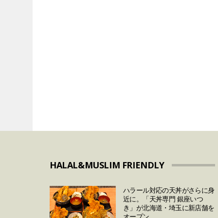
VEGAN&VEGETARIAN
VEGETARIAN
「卵の価格高騰」は
代替肉メーカーの
まで続く？今後の予
とめ
対策について
HALAL&MUSLIM FRIENDLY
ハラール対応の天丼がさらに身
近に。「天丼専門 銀座いつ
き」が北海道・埼玉に新店舗を
オープン