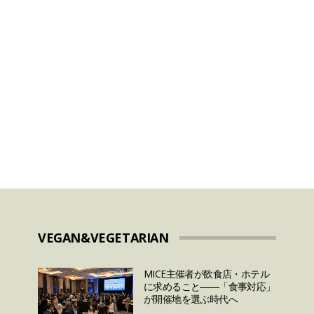
2024年のラマダンはいつ
いつ
から？ラマダンに関して
測と
日本人が知っておきたい
7つのこととは？
VEGAN&VEGETARIAN
MICE主催者が飲食店・ホテル
に求めること――「食事対応」
が開催地を選ぶ時代へ