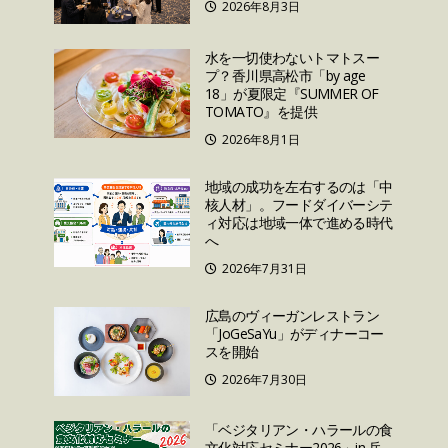
2026年8月3日
水を一切使わないトマトスー
プ？香川県高松市「by age
18」が夏限定『SUMMER OF
TOMATO』を提供
2026年8月1日
地域の成功を左右するのは「中
核人材」。フードダイバーシテ
ィ対応は地域一体で進める時代
へ
2026年7月31日
広島のヴィーガンレストラン
「JoGeSaYu」がディナーコー
スを開始
2026年7月30日
「ベジタリアン・ハラールの食
文化対応セミナー2026」in 兵