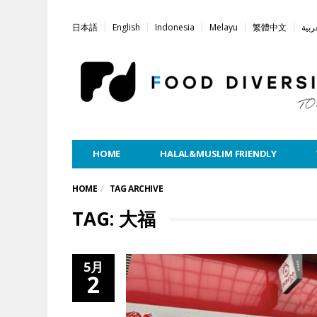
日本語
English
Indonesia
Melayu
繁體中文
ربية
HOME
HALAL&MUSLIM FRIENDLY
HOME
TAG ARCHIVE
TAG: 大福
5月
2