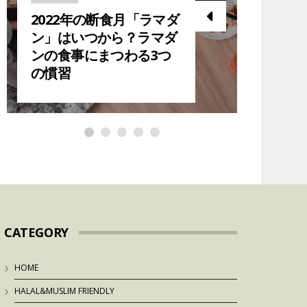
2022年の断食月「ラマダ
2023
ン」はいつから？ラマダ
ら？在
ンの食事にまつわる3つ
ダン中
の慣習
紹介！
CATEGORY
HOME
HALAL&MUSLIM FRIENDLY