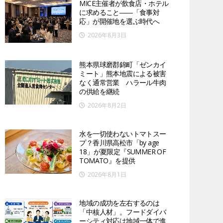
MICE主催者が飲食店・ホテル
に求めること――「食事対
応」が開催地を選ぶ時代へ
2026年8月3日
熊本県球磨郡錦町「ゼンカイ
ミート」熊本地震による被害
なく通常営業 ハラール牛肉
の供給を継続
2026年8月2日
水を一切使わないトマトスー
プ？香川県高松市「by age
18」が夏限定『SUMMER OF
TOMATO』を提供
2026年8月1日
地域の成功を左右するのは
「中核人材」。フードダイバ
ーシティ対応は地域一体で進