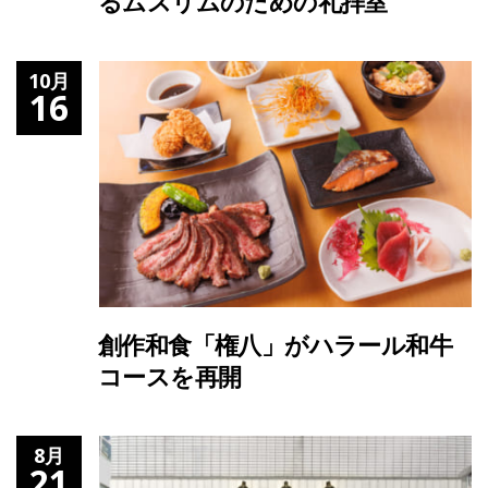
るムスリムのための礼拝室
10月
16
創作和食「権八」がハラール和牛
コースを再開
8月
21