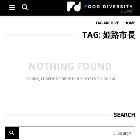
Menu
TAG ARCHIVE
HOME
TAG: 姫路市長
NOTHING FOUND
SORRY, IT SEEMS THERE IS NO POSTS TO SHOW.
SEARCH