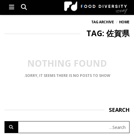
Menu
TAG ARCHIVE
HOME
TAG: 佐賀県
NOTHING FOUND
SORRY, IT SEEMS THERE IS NO POSTS TO SHOW.
SEARCH