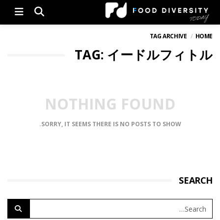
Menu
TAG ARCHIVE
HOME
TAG: イードルフィトル
NOTHING FOUND
SORRY, IT SEEMS THERE IS NO POSTS TO SHOW.
SEARCH